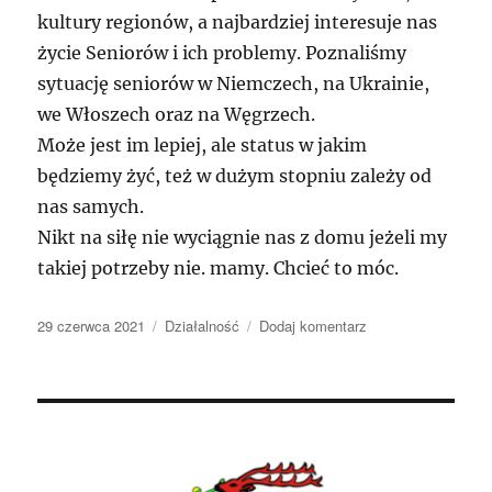
kultury regionów, a najbardziej interesuje nas
życie Seniorów i ich problemy. Poznaliśmy
sytuację seniorów w Niemczech, na Ukrainie,
we Włoszech oraz na Węgrzech.
Może jest im lepiej, ale status w jakim
będziemy żyć, też w dużym stopniu zależy od
nas samych.
Nikt na siłę nie wyciągnie nas z domu jeżeli my
takiej potrzeby nie. mamy. Chcieć to móc.
Data
Kategorie
do
29 czerwca 2021
Działalność
Dodaj komentarz
publikacji
KUTW
w
najbliższym
środowisku
oraz
poza
nim