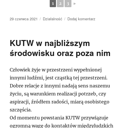
1
2
3
►
Data
Kategorie
do
29 czerwca 2021
Działalność
Dodaj komentarz
publikacji
KUTW
w
przeglądzie
KUTW w najbliższym
fotograficznym
z
środowisku oraz poza nim
ostatnich
lat
Człowiek żyje w przestrzeni wypełnionej
innymi ludźmi, jest cząstką tej przestrzeni.
Dobre relacje z innymi nadają sens naszemu
życiu, są warunkiem realizacji potrzeb, czy
aspiracji, źródłem radości, miarą osobistego
szczęścia.
Od momentu powstania KUTW przywiązuje
ogromną wagę do kontaktów międzyludzkich